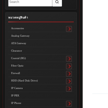
results
หมวดหมู่สินค้า
Accessories
Toggle
submenu
Analog Gateway
ATA Gateway
Clearance
Coaxial (RG)
Toggle
submenu
Fiber Optic
Toggle
submenu
Firewall
Toggle
submenu
HDD (Hard Disk Drive)
Toggle
submenu
IP Camera
Toggle
submenu
IP PBX
IP Phone
Toggle