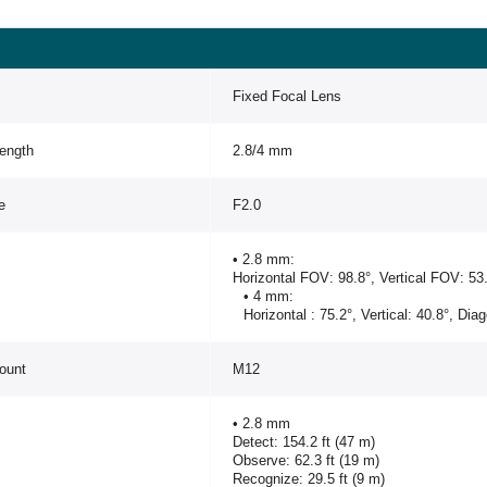
Fixed Focal Lens
ength
2.8/4 mm
e
F2.0
• 2.8 mm:
Horizontal FOV: 98.8°, Vertical FOV: 53
• 4 mm:
Horizontal : 75.2°, Vertical: 40.8°, Dia
ount
M12
• 2.8 mm
Detect: 154.2 ft (47 m)
Observe: 62.3 ft (19 m)
Recognize: 29.5 ft (9 m)