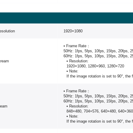
solution
1920×1080
• Frame Rate：
50Hz: 1fps, 5fps, 10fps, 15fps, 20fps, 2
60Hz: 1fps, 5fps, 10fps, 15fps, 20fps, 2
tream
• Resolution:
1920×1080, 1280×960, 1280×720
• Note:
If the image rotation is set to 90°, the
• Frame Rate：
50Hz: 1fps, 5fps, 10fps, 15fps, 20fps, 2
60Hz: 1fps, 5fps, 10fps, 15fps, 20fps, 2
ream
• Resolution:
848×480, 704×576, 640×480, 640×36
• Note:
If the image rotation is set to 90°, the