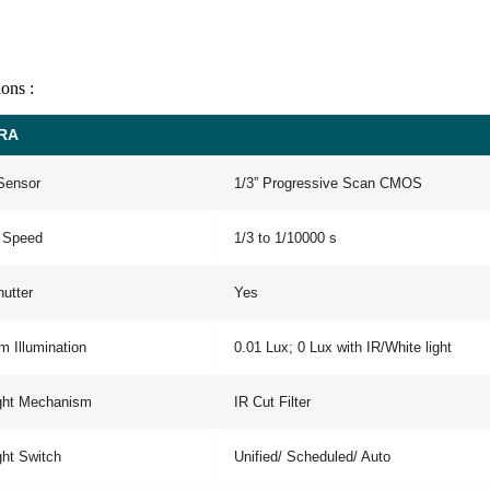
ions :
RA
Sensor
1/3” Progressive Scan CMOS
r Speed
1/3 to 1/10000 s
utter
Yes
 Illumination
0.01 Lux; 0 Lux with IR/White light
ght Mechanism
IR Cut Filter
ht Switch
Unified/ Scheduled/ Auto