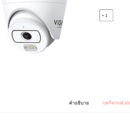
จำนวน
TP-
Link
EasyCam
C420
VIGI
IPCam
Out
Turret
2MP
2.8mm
ชิ้น
คำอธิบาย
บทวิจารณ์ (0