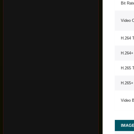
Bit Rat
Video 
H.264 
H.264+
H.265 
H.265+
Video B
IMAG