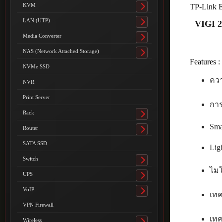
submenu
KVM
TP-Link 
Toggle
submenu
LAN (UTP)
VIGI 2
Toggle
submenu
Media Converter
Toggle
submenu
NAS (Network Attached Storage)
Toggle
Features :
submenu
NVMe SSD
ควา
NVR
Print Server
กา
Rack
Toggle
Sma
submenu
Router
Toggle
submenu
SATA SSD
Lig
Switch
Toggle
ไม
submenu
UPS
Toggle
submenu
VoIP
เทค
Toggle
submenu
VPN Firewall
เทค
Wireless