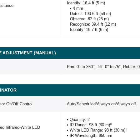
Identify: 16.4 ft (5 m)
istance
• 4 mm
Detect: 193.6 ft (59 m)
Observe: 82 ft (25 m)
Recognize: 39.4 ft (12 m)
Identify: 19.7 ft (6 m)
E ADJUSTMENT (MANUAL)
Pan: 0° to 360°, Tilt: 0° to 75°, Rotate: 
MINATOR
ator On/Off Control
Auto/Scheduled/Always on/Always off
• Quantity: 2
‡
• IR Range: 98 ft (30 m)
ted Infrared-White LED
‡
• White LED Range: 98 ft (30 m)
• IR Wavelength: 850 nm