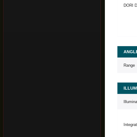
DORI D
ANGL
Range
ILLU
Illumin
Integra