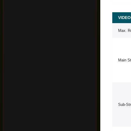
VIDEO
Max. Re
Main S
Sub-St