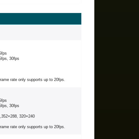
5fps
5fps, 30fps
 frame rate only supports up to 20fps.
5fps
5fps, 30fps
0,352×288, 320×240
 frame rate only supports up to 20fps.