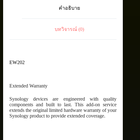
pack
คำอธิบาย
for
High-
End
Devices.
บทวิจารณ์ (0)
ชิ้น
EW202
Extended Warranty
Synology devices are engineered with quality
components and built to last. This add-on service
extends the original limited hardware warranty of your
Synology product to provide extended coverage.