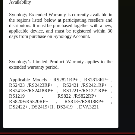
Availability
Synology Extended Warranty is currently available in
the regions listed below at participating resellers and
distributors. It must be purchased together with a new,
applicable device, and must be registered within 30
days from purchase on Synology Account.
Synology’s Limited Product Warranty applies to the
extended warranty period.
Applicable Models : RS2821RP+ , RS2818RP+ ,
RS2423+/RS2423RP+ , RS2421+/RS2421RP+ ,
RS2418+/RS2418RP+ , RS1221+/RS1221RP+ ,
RS1219+ , RS822+/RS822RP+ ,
RS820+/RS820RP+ , RS818+/RS818RP+ ,
DS2422+ , DS2419+II , DS2419+ , DVA3221