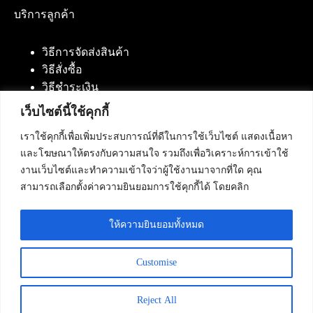
บริการลูกค้า
วิธีการจัดส่งสินค้า
วิธีสั่งซื้อ
วิธีชำระเงิน
เว็บไซต์นี้ใช้คุกกี้
เราใช้คุกกี้เพื่อเพิ่มประสบการณ์ที่ดีในการใช้เว็บไซต์ แสดงเนื้อหา
ติดต่อเรา
และโฆษณาให้ตรงกับความสนใจ รวมถึงเพื่อวิเคราะห์การเข้าใช้
งานเว็บไซต์และทำความเข้าใจว่าผู้ใช้งานมาจากที่ใด คุณ
บริษัท เน็ทฟิวชั่น คอมมิวนิเคชั่น จำกัด 420/94 ถนน
สามารถเลือกตั้งค่าความยินยอมการใช้คุกกี้ได้ โดยคลิก
นัมเบอร์วัน-ราม 2 แขวงดอกไม้, เขตประเวศ
กรุงเทพมหานคร 10250
ให้ความยินยอมทั้งหมด
โทรศัพท์ :
084-553-4055
,
086-309-5259
,
02-125-2703
Customise
Reject All
Copyright © 2026 - Netfusion Communication Co., Ltd. All