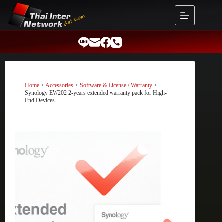
Skip
to
content
Home
>
Accessories
>
Software & License / Warranty
>
Synology EW202 2-years extended warranty pack for High-
End Devices.