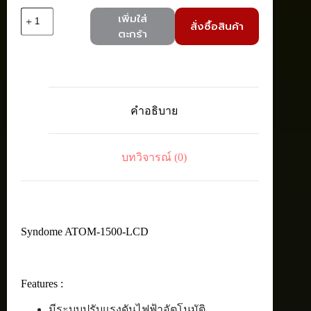
จำนวน
เพิ่มใส่
สั่งซื้อสินค้า
Syndome
ตะกร้า
ATOM-
1500-
LCD
UPS
1500VA
/
คำอธิบาย
900
Watt
ชิ้น
บทวิจารณ์ (0)
Syndome ATOM-1500-LCD
Features :
มีระบบปรับแรงดันไฟฟ้าอัตโนมัติ