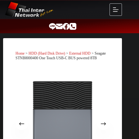
Skip
to
content
Home
>
HDD (Hard Disk Drive)
>
External HDD
> Seagate
STNB8000400 One Touch USB-C BUS powered 8TB