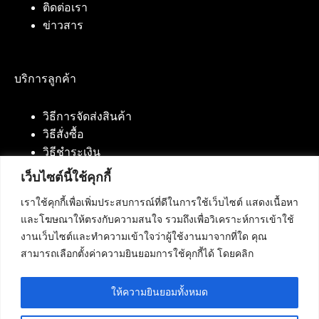
ติดต่อเรา
ข่าวสาร
บริการลูกค้า
วิธีการจัดส่งสินค้า
วิธีสั่งซื้อ
วิธีชำระเงิน
เว็บไซต์นี้ใช้คุกกี้
เราใช้คุกกี้เพื่อเพิ่มประสบการณ์ที่ดีในการใช้เว็บไซต์ แสดงเนื้อหา
ติดต่อเรา
และโฆษณาให้ตรงกับความสนใจ รวมถึงเพื่อวิเคราะห์การเข้าใช้
งานเว็บไซต์และทำความเข้าใจว่าผู้ใช้งานมาจากที่ใด คุณ
บริษัท เน็ทฟิวชั่น คอมมิวนิเคชั่น จำกัด 420/94 ถนน
สามารถเลือกตั้งค่าความยินยอมการใช้คุกกี้ได้ โดยคลิก
นัมเบอร์วัน-ราม 2 แขวงดอกไม้, เขตประเวศ
กรุงเทพมหานคร 10250
ให้ความยินยอมทั้งหมด
โทรศัพท์ :
084-553-4055
,
086-309-5259
,