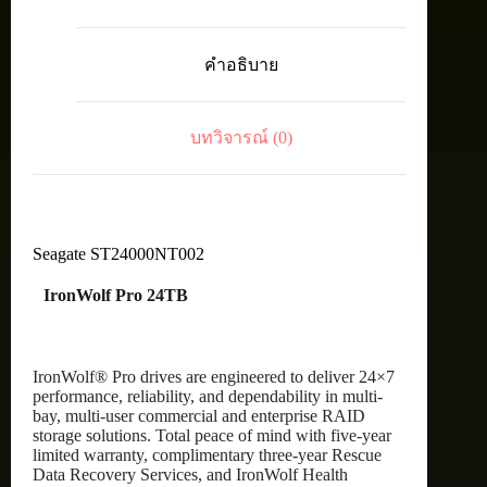
IntHDD3.5"
24TB
SATA
คำอธิบาย
7200RPM
ชิ้น
บทวิจารณ์ (0)
Seagate ST24000NT002
IronWolf Pro 24TB
IronWolf® Pro drives are engineered to deliver 24×7
performance, reliability, and dependability in multi-
bay, multi-user commercial and enterprise RAID
storage solutions. Total peace of mind with five-year
limited warranty, complimentary three-year Rescue
Data Recovery Services, and IronWolf Health