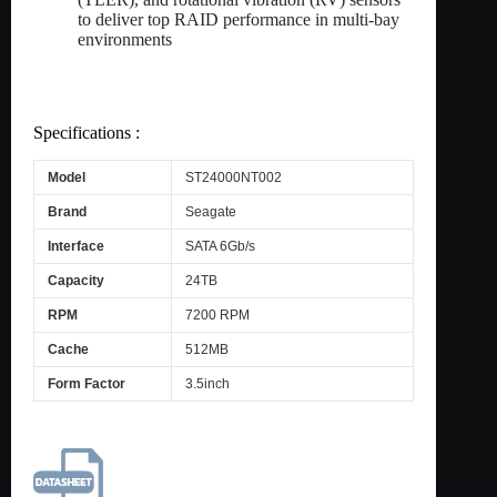
to deliver top RAID performance in multi-bay
environments
Specifications :
Model
ST24000NT002
Brand
Seagate
Interface
SATA 6Gb/s
Capacity
24TB
RPM
7200 RPM
Cache
512MB
Form Factor
3.5inch