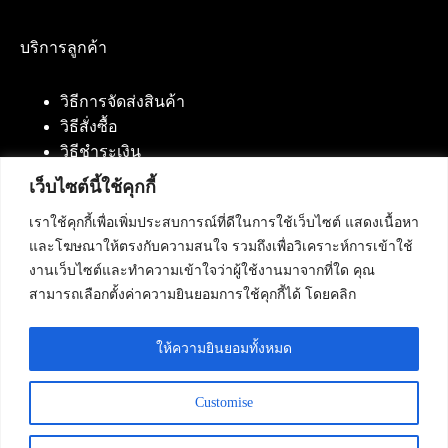
บริการลูกค้า
วิธีการจัดส่งสินค้า
วิธีสั่งซื้อ
วิธีชำระเงิน
เว็บไซต์นี้ใช้คุกกี้
เราใช้คุกกี้เพื่อเพิ่มประสบการณ์ที่ดีในการใช้เว็บไซต์ แสดงเนื้อหา
ติดต่อเรา
และโฆษณาให้ตรงกับความสนใจ รวมถึงเพื่อวิเคราะห์การเข้าใช้
งานเว็บไซต์และทำความเข้าใจว่าผู้ใช้งานมาจากที่ใด คุณ
บริษัท เน็ทฟิวชั่น คอมมิวนิเคชั่น จำกัด 420/94 ถนน
สามารถเลือกตั้งค่าความยินยอมการใช้คุกกี้ได้ โดยคลิก
นัมเบอร์วัน-ราม 2 แขวงดอกไม้, เขตประเวศ
กรุงเทพมหานคร 10250
ให้ความยินยอมทั้งหมด
โทรศัพท์ :
084-553-4055
,
086-309-5259
,
02-125-2703
Customise