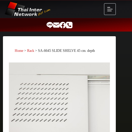
Skip
to
content
Home
>
Rack
> SA-6645 SLIDE SHELVE 45 cm. depth