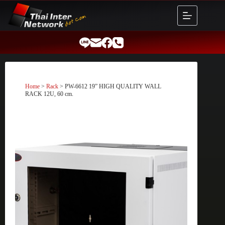
Skip
to
content
Home
>
Rack
> PW-6612 19” HIGH QUALITY WALL
RACK 12U, 60 cm.