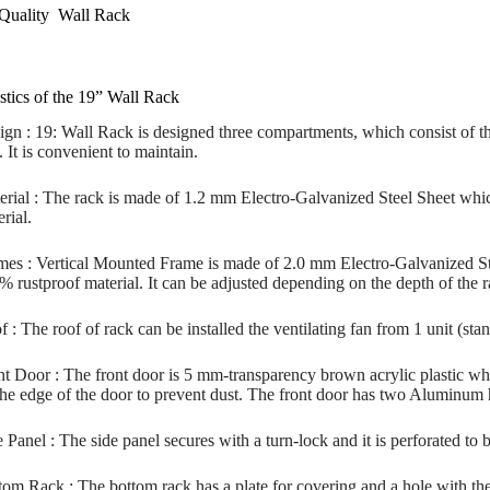
Quality Wall Rack
stics of the 19” Wall Rack
ign : 19: Wall Rack is designed three compartments, which consist of the
. It is convenient to maintain.
erial : The rack is made of 1.2 mm Electro-Galvanized Steel Sheet whic
rial.
mes : Vertical Mounted Frame is made of 2.0 mm Electro-Galvanized Ste
% rustproof material. It can be adjusted depending on the depth of the 
 : The roof of rack can be installed the ventilating fan from 1 unit (stan
nt Door : The front door is 5 mm-transparency brown acrylic plastic whic
the edge of the door to prevent dust. The front door has two Aluminum h
 Panel : The side panel secures with a turn-lock and it is perforated to b
tom Rack : The bottom rack has a plate for covering and a hole with 