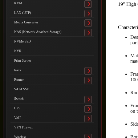
submenu
KVM
19″ High 
Toggle
submenu
LAN (UTP)
Toggle
submenu
Media Converter
Toggle
Characteri
submenu
NAS (Network Attached Storage)
Toggle
Des
submenu
NVMe SSD
part
NVR
Mat
Print Server
mate
Rack
Toggle
Fra
submenu
100
Router
Toggle
submenu
SATA SSD
Roof
Switch
Toggle
Fro
submenu
UPS
on 
Toggle
submenu
VoIP
Toggle
Side
submenu
VPN Firewall
Bot
Wireless