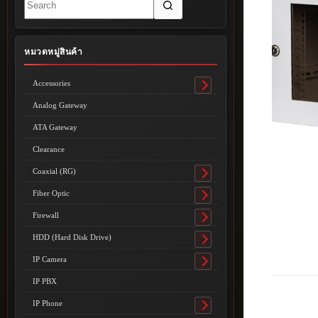
results
หมวดหมู่สินค้า
Accessories
Toggle
submenu
Analog Gateway
ATA Gateway
Clearance
Coaxial (RG)
Toggle
submenu
Fiber Optic
Toggle
submenu
Firewall
Toggle
submenu
HDD (Hard Disk Drive)
Toggle
submenu
IP Camera
Toggle
submenu
IP PBX
IP Phone
Toggle