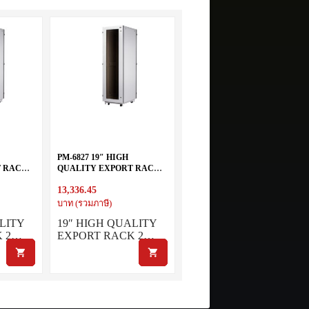
PM-6827 19″ HIGH
T RACK
QUALITY EXPORT RACK
27U (60X80 cm.)
13,336.45
บาท (รวมภาษี)
LITY
19″ HIGH QUALITY
K 2…
EXPORT RACK 2…