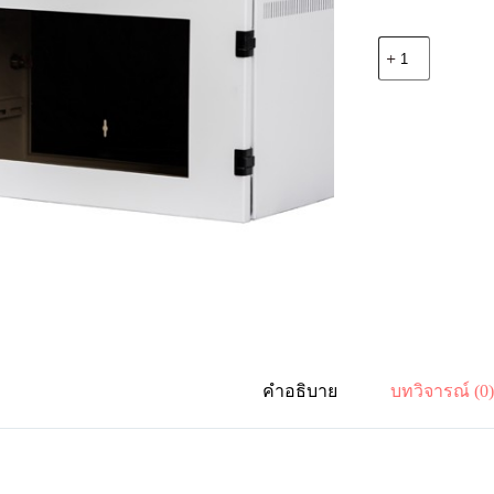
จำนวน
PW-
6506
19''
HIGH
QUALITY
WALL
RACK
6U,
50
cm.
ชิ้น
คำอธิบาย
บทวิจารณ์ (0