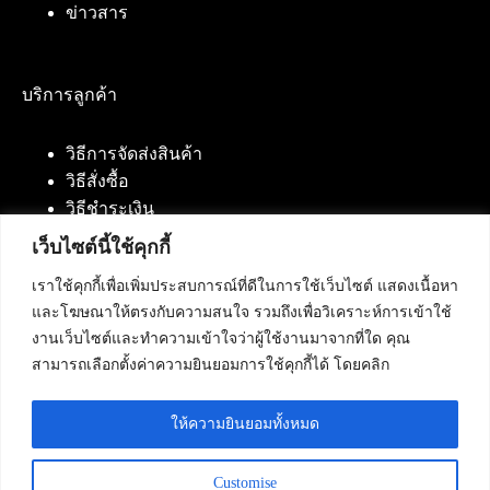
ข่าวสาร
บริการลูกค้า
วิธีการจัดส่งสินค้า
วิธีสั่งซื้อ
วิธีชำระเงิน
เว็บไซต์นี้ใช้คุกกี้
เราใช้คุกกี้เพื่อเพิ่มประสบการณ์ที่ดีในการใช้เว็บไซต์ แสดงเนื้อหา
ติดต่อเรา
และโฆษณาให้ตรงกับความสนใจ รวมถึงเพื่อวิเคราะห์การเข้าใช้
งานเว็บไซต์และทำความเข้าใจว่าผู้ใช้งานมาจากที่ใด คุณ
บริษัท เน็ทฟิวชั่น คอมมิวนิเคชั่น จำกัด 420/94 ถนน
สามารถเลือกตั้งค่าความยินยอมการใช้คุกกี้ได้ โดยคลิก
นัมเบอร์วัน-ราม 2 แขวงดอกไม้, เขตประเวศ
กรุงเทพมหานคร 10250
ให้ความยินยอมทั้งหมด
โทรศัพท์ :
084-553-4055
,
086-309-5259
,
02-125-2703
Customise