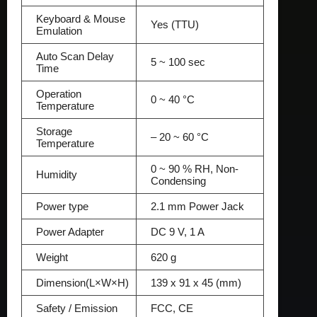
Keyboard & Mouse
Yes (TTU)
Emulation
Auto Scan Delay
5 ~ 100 sec
Time
Operation
0 ~ 40 °C
Temperature
Storage
– 20 ~ 60 °C
Temperature
0 ~ 90 % RH, Non-
Humidity
Condensing
Power type
2.1 mm Power Jack
Power Adapter
DC 9 V, 1 A
Weight
620 g
Dimension(L×W×H)
139 x 91 x 45 (mm)
Safety / Emission
FCC, CE