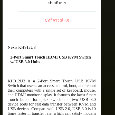
คำอธิบาย
USB
KVM
Switch
w/
บทวิจารณ์ (0)
USB
3.0
Hubs
ชิ้น
Nexis KH912U3
2-Port Smart Touch HDMI USB KVM Switch
w/ USB 3.0 Hubs
KH912U3 is a 2-Port Smart Touch USB KVM
Switch that users can access, control, boot, and reboot
their computers with a single set of keyboard, mouse,
and HDMI monitor display. It features the latest Smart
Touch button for quick switch and two USB 3.0
device ports for fast data transfer between KVM and
USB devices. Compare with USB 2.0, USB 3.0 is 10
times faster in transfer rate, which can satisfy modern