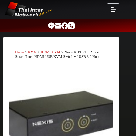
Skip
to
content
Home
>
KVM
>
HDMI KVM
> Nexis KH912U3 2-Port
Smart Touch HDMI USB KVM Switch w/ USB 3.0 Hubs