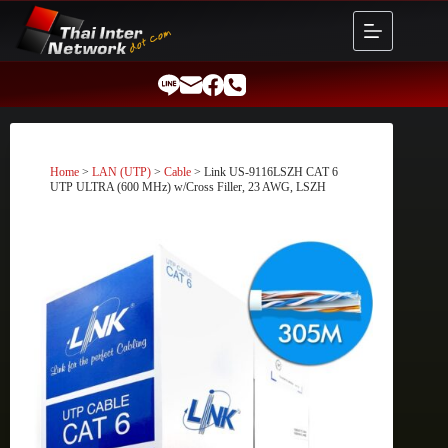
Skip
to
content
Home
>
LAN (UTP)
>
Cable
> Link US-9116LSZH CAT 6
UTP ULTRA (600 MHz) w/Cross Filler, 23 AWG, LSZH