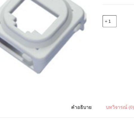
จำนวน
Link
US-
2109
ตัว
แปลง
LINK
ตัว
เมีย
ใส่
หน้ากาก
ไฟฟ้า
CLIPSAL
รุ่น
คำอธิบาย
บทวิจารณ์ (0
เก่า
30VA,
31VA,
32VA
ชิ้น