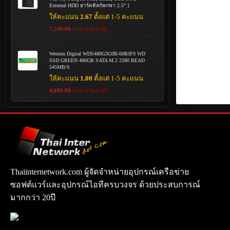
External HDD ฮาร์ดดิสก์พกพา 2.5" ]
ให้คะแนน
2.67
ตั้งแต่ 1-5 คะแนน
7,240.00
บาท (รวมภาษี)
Western Digital WDS480G3G0B-00BJF0 WD
SSD GREEN 480GB SATA M.2 2280 READ
545MB/S
ให้คะแนน
1.00
ตั้งแต่ 1-5 คะแนน
4,680.00
บาท (รวมภาษี)
Thaiinternetwork.com ผู้จัดจำหน่ายอุปกรณ์เครือข่าย
ซอฟต์แวร์และอุปกรณ์ไอทีครบวงจร ด้วยประสบการณ์
มากกว่า 20ปี