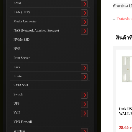
submenu
KVM
ตัวแปลง LI
Toggle
submenu
LAN (UTP)
Toggle
–
Datashe
submenu
Media Converter
Toggle
submenu
NAS (Network Attached Storage)
Toggle
สินค้าที
submenu
NVMe SSD
NVR
Print Server
Rack
Toggle
submenu
Router
Toggle
submenu
SATA SSD
Switch
Toggle
submenu
UPS
Toggle
Link US
submenu
VoIP
WALL BO
Toggle
mm) (Wh
submenu
VPN Firewall
28.04
บ
Wireless