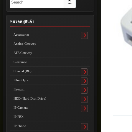
results
หมวดหมู่สินค้า
Accessories
Toggle
submenu
Analog Gateway
ATA Gateway
Clearance
Coaxial (RG)
Toggle
submenu
Fiber Optic
Toggle
submenu
Firewall
Toggle
submenu
HDD (Hard Disk Drive)
Toggle
submenu
IP Camera
Toggle
submenu
IP PBX
IP Phone
Toggle