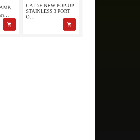
CAT 5E NEW POP-UP
 AMP,
STAINLESS 3 PORT
กาก…
O…