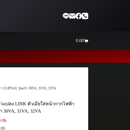
0.00
Shopping
cart
Thaiinternetwork ศูนย์
า CLIPSAL รุ่นเก่า 30VA, 31VA, 32VA
ตัวแปลง LINK ตัวเมียใส่หน้ากากไฟฟ้า
ก่า 30VA, 31VA, 32VA
าษี)
109