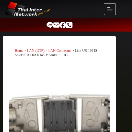
Skip
to
content
Home
>
LAN (UTP)
>
LAN Connector
> Link US-1071S
Shield CAT 6A RJ45 Modular PLUG