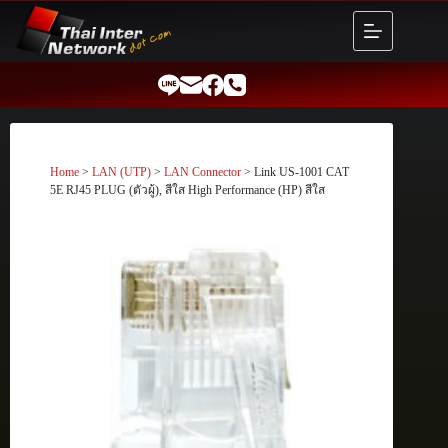
Skip
to
content
Home
>
LAN (UTP)
>
LAN Connector
> Link US-1001 CAT
5E RJ45 PLUG (ตัวผู้), สีใส High Performance (HP) สีใส