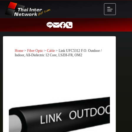
Skip
to
content
Home
>
Fiber Optic
>
Cable
> Link UFC5312 F.O. Outdoor /
Indoor, All-Dielectric 12 Core, LSZH-FR, OM2