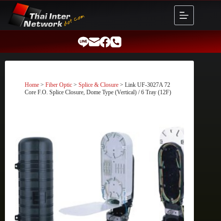
Skip
to
content
Home
>
Fiber Optic
>
Splice & Closure
> Link UF-3027A 72
Core F.O. Splice Closure, Dome Type (Vertical) / 6 Tray (12F)