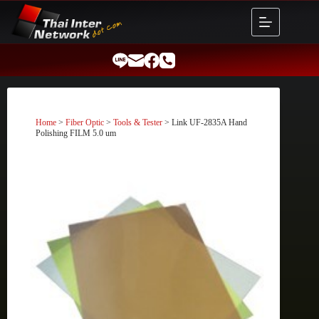
Skip
to
content
Home
>
Fiber Optic
>
Tools & Tester
> Link UF-2835A Hand
Polishing FILM 5.0 um