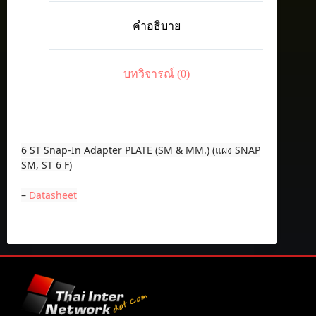
Snap-
In
คำอธิบาย
Adapter
PLATE
(SM
&
บทวิจารณ์ (0)
MM.)
(แผง
SNAP
SM,
ST
6
6 ST Snap-In Adapter PLATE (SM & MM.) (แผง SNAP
F)
SM, ST 6 F)
ชิ้น
–
Datasheet