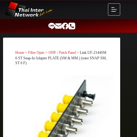
Skip
to
content
Home
>
Fiber Optic
>
ODF / Patch Panel
> Link UF-2144SM
6 ST Snap-In Adapter PLATE (SM & MM.) (แผง SNAP SM,
ST 6 F)