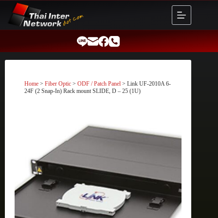
Skip
to
content
Home
>
Fiber Optic
>
ODF / Patch Panel
> Link UF-2010A 6-
24F (2 Snap-In) Rack mount SLIDE, D – 25 (1U)