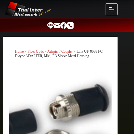
Skip
to
content
Home
>
Fiber Optic
>
Adapter / Coupler
> Link UF-0088 FC
D-type ADAPTER, MM, PB Sleeve Metal Housing