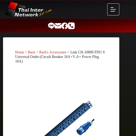
Skip
to
content
Home
>
Rack
>
Rack's Accessories
> Link CH-10806 PDU 6
Universal Outlet (CircuIt Breaker 16A+V-A+ Power Plug
16A)