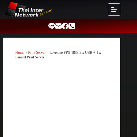
Skip
to
content
Home
>
Print Server
> Levelone FPS-1033 2 x USB + 1 x
Parallel Print Server