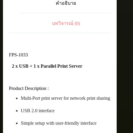
คำอธิบาย
1
x
Parallel
Print
บทวิจารณ์ (0)
Server
ชิ้น
FPS-1033
2 x USB + 1 x Parallel Print Server
Product Description :
Multi-Port print server for network print sharing
USB 2.0 interface
Simple setup with user-friendly interface