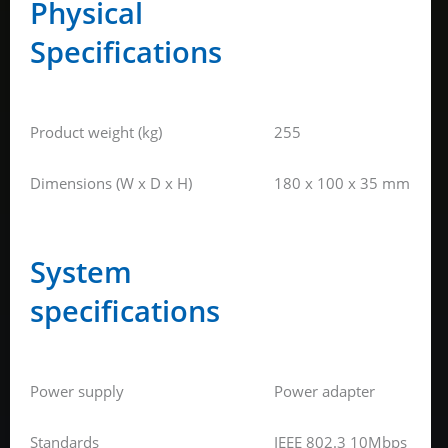
Physical
Specifications
Product weight (kg)
255
Dimensions (W x D x H)
180 x 100 x 35 mm
System
specifications
Power supply
Power adapter
Standards
IEEE 802.3 10Mbps