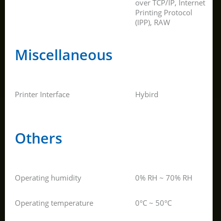
over TCP/IP, Internet
Printing Protocol
(IPP), RAW
Miscellaneous
Printer Interface
Hybird
Others
Operating humidity
0% RH ~ 70% RH
Operating temperature
0°C ~ 50°C