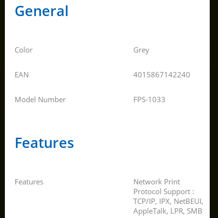
General
Color
Grey
EAN
4015867142240
Model Number
FPS-1033
Features
Features
Network Print
Protocol Support :
TCP/IP, IPX, NetBEUI,
AppleTalk, LPR, SMB