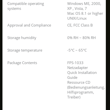
Compatible operating
Windows ME, 2000,
systems
XP , Vista, 7
Mac OS 8.1 or higher
UNIX/Linux
Approval and Compliance
CE, FCC Class B
Storage humidity
0% RH ~ 80% RH
Storage temperature
-5°C ~ 65°C
Package Contents
FPS-1033
Netzadapter
Quick Installation
Guide
Ressource CD
(Bedienungsanleitung,
Hilfsprogramm,
Treiber)