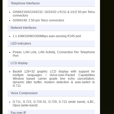
Telephone Interfaces
GXW4216/4224/4232: 16/24/32 x RJ11 & 1/1/2 50-pin Telco
connectors
GXW4248: 2 50-pin Telco connectors
Network Interfaces
1 x 10M/100M/1000Mbps auto-sensing RJ45 port
LED indicators
Power, LAN Link, LAN Activity, Connection Per Telephone
Port
LCD display
Backlit 128×32 graphic LCD display with support for
multiple languages / Voice-over-Packet Capabilities
Window based carrier grade line echo cancellation,
dynamic jitter buffer, modern detection & auto-switch to
G.711
Voice Compression
G.711, G.723, G.726-32, G.729, G.722 (wide band), iLBC,
Opus (wide-band)
Fax over IP