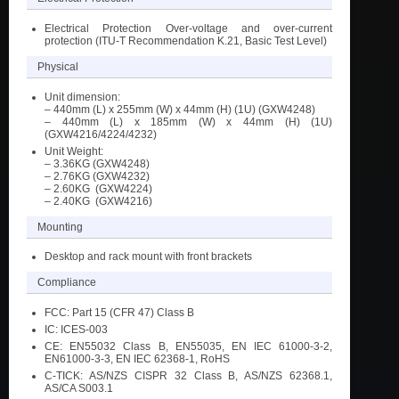
Electrical Protection Over-voltage and over-current
protection (ITU-T Recommendation K.21, Basic Test Level)
Physical
Unit dimension:
– 440mm (L) x 255mm (W) x 44mm (H) (1U) (GXW4248)
– 440mm (L) x 185mm (W) x 44mm (H) (1U)
(GXW4216/4224/4232)
Unit Weight:
– 3.36KG (GXW4248)
– 2.76KG (GXW4232)
– 2.60KG (GXW4224)
– 2.40KG (GXW4216)
Mounting
Desktop and rack mount with front brackets
Compliance
FCC: Part 15 (CFR 47) Class B
IC: ICES-003
CE: EN55032 Class B, EN55035, EN IEC 61000-3-2,
EN61000-3-3, EN IEC 62368-1, RoHS
C-TICK: AS/NZS CISPR 32 Class B, AS/NZS 62368.1,
AS/CA S003.1