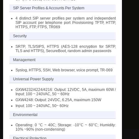
SIP Server Profiles & Accounts Per System
4 distinct SIP server profiles per system and independent
SIP account per telephone port Provisioning TFTP, HTTP,
HTTPS, FTP, FTPS, TR069
Security
SRTP, TLS/SIPS, HTTPS (AES-128 encryption for SRTP,
TLS and HTTPS), SecureBoot, random admin passwords
Management
Syslog, HTTPS, SSH, Web browser, voice prompt, TR-069
Universal Power Supply
GXW4232/4224/4216: Output: 12VDC, 5A, maximum 60W /
Input: 100 ~ 240VAC, 50 ~ 60Hz
GXW4248: Output: 24VDC, 6.25A, maximum 150W
Input: 100 ~ 240VAC, 50~ 60Hz
Environmental
Operating: 0 °C ~ 40C; Storage: -10°C ~ 60°C; Humidity:
10% ~90% (non-condensing)
Electrical Protection