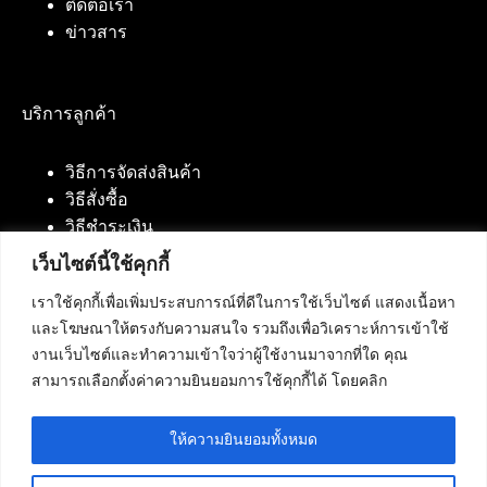
ติดต่อเรา
ข่าวสาร
บริการลูกค้า
วิธีการจัดส่งสินค้า
วิธีสั่งซื้อ
วิธีชำระเงิน
เว็บไซต์นี้ใช้คุกกี้
เราใช้คุกกี้เพื่อเพิ่มประสบการณ์ที่ดีในการใช้เว็บไซต์ แสดงเนื้อหา
ติดต่อเรา
และโฆษณาให้ตรงกับความสนใจ รวมถึงเพื่อวิเคราะห์การเข้าใช้
งานเว็บไซต์และทำความเข้าใจว่าผู้ใช้งานมาจากที่ใด คุณ
บริษัท เน็ทฟิวชั่น คอมมิวนิเคชั่น จำกัด 420/94 ถนน
สามารถเลือกตั้งค่าความยินยอมการใช้คุกกี้ได้ โดยคลิก
นัมเบอร์วัน-ราม 2 แขวงดอกไม้, เขตประเวศ
กรุงเทพมหานคร 10250
ให้ความยินยอมทั้งหมด
โทรศัพท์ :
084-553-4055
,
086-309-5259
,
02-125-2703