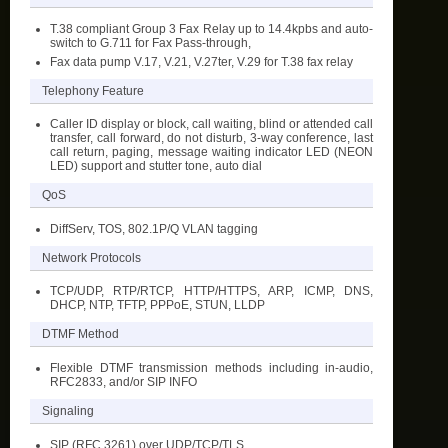
T.38 compliant Group 3 Fax Relay up to 14.4kpbs and auto-
switch to G.711 for Fax Pass-through,
Fax data pump V.17, V.21, V.27ter, V.29 for T.38 fax relay
Telephony Feature
Caller ID display or block, call waiting, blind or attended call
transfer, call forward, do not disturb, 3-way conference, last
call return, paging, message waiting indicator LED (NEON
LED) support and stutter tone, auto dial
QoS
DiffServ, TOS, 802.1P/Q VLAN tagging
Network Protocols
TCP/UDP, RTP/RTCP, HTTP/HTTPS, ARP, ICMP, DNS,
DHCP, NTP, TFTP, PPPoE, STUN, LLDP
DTMF Method
Flexible DTMF transmission methods including in-audio,
RFC2833, and/or SIP INFO
Signaling
SIP (RFC 3261) over UDP/TCP/TLS