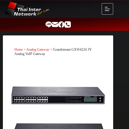
Skip
to
content
Home
>
Analog Gateway
> Grandstream GXW4224 3Y
Analog VoIP Gateway