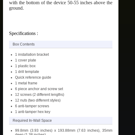
with the bottom of the device 50-55 inches above the
ground.
Specifications :
Box Contents
1 installation bracket
1 cover plate
1 plastic box
1 drill template
Quick reference guide
1 metal frame
6 piece anchor and screw set
12 screws (2 different lengths)
12 nuts (two different styles)
6 anti-tamper screws
1 anti-tamper hex key
Required In-Wall Space
99.8mm (3.93 inches) x 193.88mm (7.63 inches), 35mm
deep (1.38 inches)