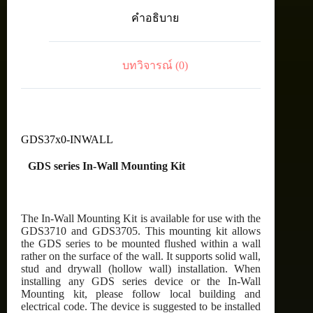
Kit
คำอธิบาย
for
GDS
Series
ชิ้น
บทวิจารณ์ (0)
GDS37x0-INWALL
GDS series In-Wall Mounting Kit
The In-Wall Mounting Kit is available for use with the
GDS3710 and GDS3705. This mounting kit allows
the GDS series to be mounted flushed within a wall
rather on the surface of the wall. It supports solid wall,
stud and drywall (hollow wall) installation. When
installing any GDS series device or the In-Wall
Mounting kit, please follow local building and
electrical code. The device is suggested to be installed