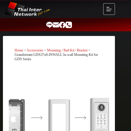
Skip
to
content
Home
>
Accessories
>
Mounting / Rail Kit / Bracket
>
Grandstream GDS37x0-INWALL In-wall Mounting Kit for
GDS Series