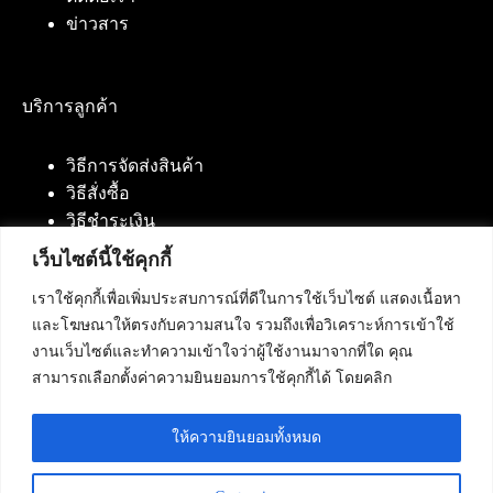
ข่าวสาร
บริการลูกค้า
วิธีการจัดส่งสินค้า
วิธีสั่งซื้อ
วิธีชำระเงิน
เว็บไซต์นี้ใช้คุกกี้
เราใช้คุกกี้เพื่อเพิ่มประสบการณ์ที่ดีในการใช้เว็บไซต์ แสดงเนื้อหา
ติดต่อเรา
และโฆษณาให้ตรงกับความสนใจ รวมถึงเพื่อวิเคราะห์การเข้าใช้
งานเว็บไซต์และทำความเข้าใจว่าผู้ใช้งานมาจากที่ใด คุณ
บริษัท เน็ทฟิวชั่น คอมมิวนิเคชั่น จำกัด 420/94 ถนน
สามารถเลือกตั้งค่าความยินยอมการใช้คุกกี้ได้ โดยคลิก
นัมเบอร์วัน-ราม 2 แขวงดอกไม้, เขตประเวศ
กรุงเทพมหานคร 10250
ให้ความยินยอมทั้งหมด
โทรศัพท์ :
084-553-4055
,
086-309-5259
,
02-125-2703