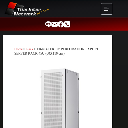
Skip
to
content
Home
>
Rack
> FR-6145 FR 19″ PERFORATION EXPORT
SERVER RACK 45U (60X110 cm.)