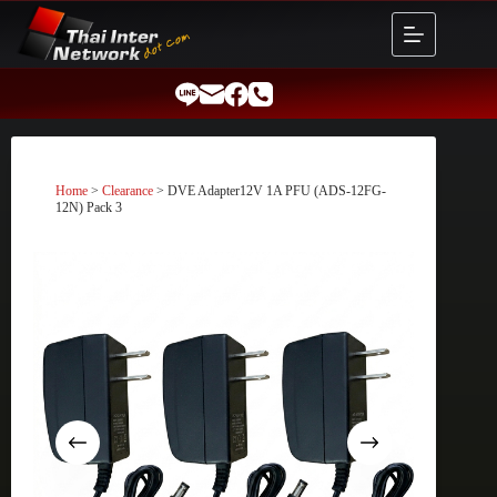
Skip
to
content
Home
>
Clearance
> DVE Adapter12V 1A PFU (ADS-12FG-
12N) Pack 3