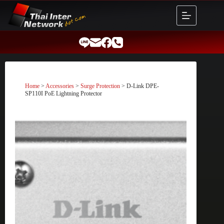
Skip
to
content
Home
>
Accessories
>
Surge Protection
> D-Link DPE-
SP110I PoE Lightning Protector