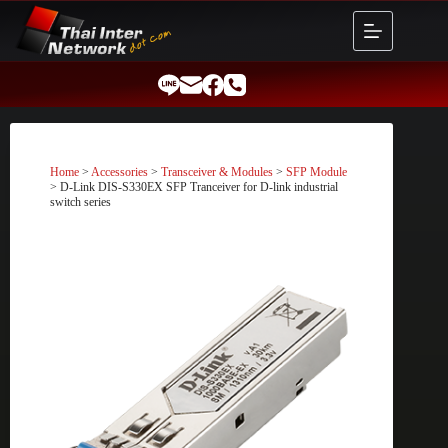
Skip
to
content
Home
>
Accessories
>
Transceiver & Modules
>
SFP Module
> D-Link DIS-S330EX SFP Tranceiver for D-link industrial
switch series