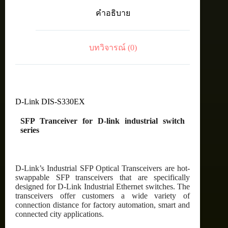
for
คำอธิบาย
D-
link
industrial
switch
บทวิจารณ์ (0)
series
ชิ้น
D-Link DIS-S330EX
SFP Tranceiver for D-link industrial switch
series
D-Link’s Industrial SFP Optical Transceivers are hot-
swappable SFP transceivers that are specifically
designed for D-Link Industrial Ethernet switches. The
transceivers offer customers a wide variety of
connection distance for factory automation, smart and
connected city applications.