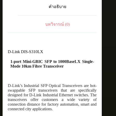
Mini-
คำอธิบาย
GBIC
SFP
to
1000BaseLX
บทวิจารณ์ (0)
Single-
Mode
10km
Fibre
Transceiver
ชิ้น
D-Link DIS-S310LX
1-port Mini-GBIC SFP to 1000BaseLX Single-
Mode 10km Fibre Transceiver
D-Link’s Industrial SFP Optical Transceivers are hot-
swappable SFP transceivers that are specifically
designed for D-Link Industrial Ethernet switches. The
transceivers offer customers a wide variety of
connection distance for factory automation, smart and
connected city applications.