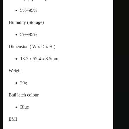
5%~95%
Humidity (Storage)
5%~95%
Dimension ( W x D x H )
13.7 x 55.4 x 8.5mm
Weight
20g
Bail latch colour
Blue
EMI