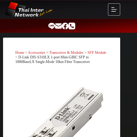
Skip
to
content
Home
>
Accessories
>
Transceiver & Modules
>
SFP Module
> D-Link DIS-S310LX 1-port Mini-GBIC SFP to
1000BaseLX Single-Mode 10km Fibre Transceiver