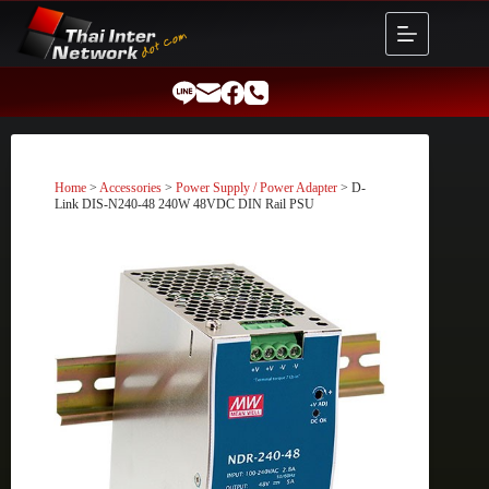
Skip
to
content
Home
>
Accessories
>
Power Supply / Power Adapter
> D-
Link DIS-N240-48 240W 48VDC DIN Rail PSU