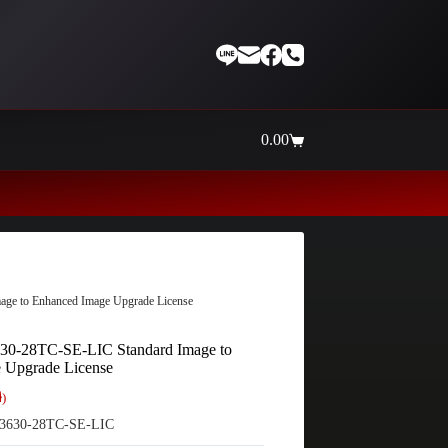
0.00
Shopping
cart
Thaiinternetwork ศูนย์
ge to Enhanced Image Upgrade License
30-28TC-SE-LIC Standard Image to
 Upgrade License
ี)
3630-28TC-SE-LIC