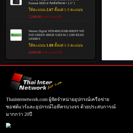
External HDD ฮาร์ดดิสก์พกพา 2.5" ]
ให้คะแนน
2.67
ตั้งแต่ 1-5 คะแนน
7,240.00
บาท (รวมภาษี)
Western Digital WDS480G3G0B-00BJF0 WD
SSD GREEN 480GB SATA M.2 2280 READ
545MB/S
ให้คะแนน
1.00
ตั้งแต่ 1-5 คะแนน
4,680.00
บาท (รวมภาษี)
Thaiinternetwork.com ผู้จัดจำหน่ายอุปกรณ์เครือข่าย
ซอฟต์แวร์และอุปกรณ์ไอทีครบวงจร ด้วยประสบการณ์
มากกว่า 20ปี