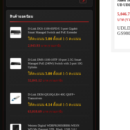
Allied 
Toggle
UD UDLD
submenu
GS980MX
5,046.7
สินค้ายอดนิยม
บาท (รว
UDLD l
D-Link DGS-1100-05PD/U 5-port Gigabit
Smart Managed Switch and PoE Extender
GS980
ให้คะแนน
5.00
ตั้งแต่ 1-5 คะแนน
2,943.93
บาท (รวมภาษี)
D-Link DMS-1100-10TP 10-port 2.5G Smart
Managed PoE (240W) Switch with 2-port 10G
Uplinks
ให้คะแนน
5.00
ตั้งแต่ 1-5 คะแนน
32,841.12
บาท (รวมภาษี)
D-Link DEM-QX10Q-LR4 40G QSFP+
Transceivers
ให้คะแนน
4.14
ตั้งแต่ 1-5 คะแนน
63,018.69
บาท (รวมภาษี)
Western Digital WDBPKJ0050BBK-WESN
WD My Passport 5TB, Black, USB 3.0 [