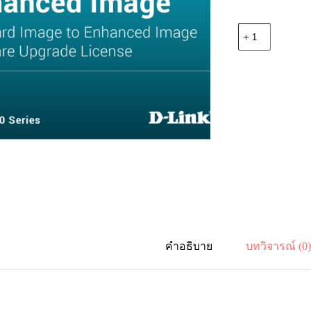
จำนวน
D-
Link
DGS-
3630-
28TC-
SE-
LIC
Standard
Image
to
Enhanced
Image
Upgrade
License
ชิ้น
คำอธิบาย
บทวิจารณ์ (0