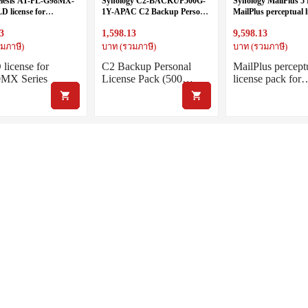
Telesis AT-FL-G98MX-
Synology C2-BACKUP500G-
Synology MailPlus 5 
 license for
1Y-APAC C2 Backup Personal
MailPlus perceptual l
 Series
License Pack (500GB, 1 year)
pack for 5 email acc
3
1,598.13
9,598.13
มภาษี)
บาท (รวมภาษี)
บาท (รวมภาษี)
icense for
C2 Backup Personal
MailPlus percept
MX Series
License Pack (500…
license pack for