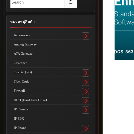
results
หมวดหมู่สินค้า
Accessories
Toggle
submenu
Analog Gateway
ATA Gateway
Clearance
Coaxial (RG)
Toggle
submenu
Fiber Optic
Toggle
submenu
Firewall
Toggle
submenu
HDD (Hard Disk Drive)
Toggle
submenu
IP Camera
Toggle
submenu
IP PBX
IP Phone
Toggle