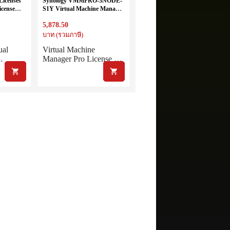
Licenses
Synology VMMPRO-3NODE-
icense
S1Y Virtual Machine Manager
ounts
Pro License Pack (3 VM nodes,
5,878.50
1 year)
บาท (รวมภาษี)
ual
Virtual Machine
…
Manager Pro License …