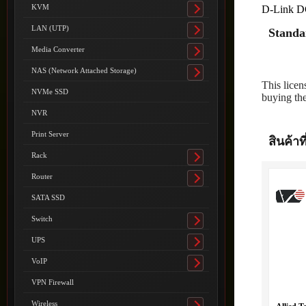
submenu
KVM
D-Link D
Toggle
submenu
LAN (UTP)
Standa
Toggle
submenu
Media Converter
Toggle
submenu
NAS (Network Attached Storage)
Toggle
This lice
submenu
NVMe SSD
buying the
NVR
Print Server
สินค้าที
Rack
Toggle
submenu
Router
Toggle
submenu
SATA SSD
Switch
Toggle
submenu
UPS
Toggle
submenu
VoIP
Toggle
submenu
VPN Firewall
Wireless