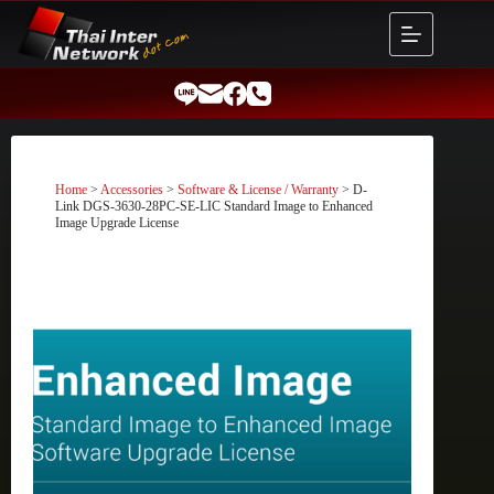
Skip
to
content
Home
>
Accessories
>
Software & License / Warranty
> D-
Link DGS-3630-28PC-SE-LIC Standard Image to Enhanced
Image Upgrade License