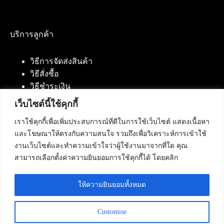
บริการลูกค้า
วิธีการจัดส่งสินค้า
วิธีสั่งซื้อ
วิธีชำระเงิน
เว็บไซต์นี้ใช้คุกกี้
เราใช้คุกกี้เพื่อเพิ่มประสบการณ์ที่ดีในการใช้เว็บไซต์ แสดงเนื้อหา
ติดต่อเรา
และโฆษณาให้ตรงกับความสนใจ รวมถึงเพื่อวิเคราะห์การเข้าใช้
งานเว็บไซต์และทำความเข้าใจว่าผู้ใช้งานมาจากที่ใด คุณ
บริษัท เน็ทฟิวชั่น คอมมิวนิเคชั่น จำกัด 420/94 ถนน
สามารถเลือกตั้งค่าความยินยอมการใช้คุกกี้ได้ โดยคลิก
นัมเบอร์วัน-ราม 2 แขวงดอกไม้, เขตประเวศ
กรุงเทพมหานคร 10250
ให้ความยินยอมทั้งหมด
โทรศัพท์ :
084-553-4055
,
086-309-5259
,
02-125-2703
Customise