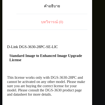
LIC
คำอธิบาย
Standard
Image
to
Enhanced
บทวิจารณ์ (0)
Image
Upgrade
License
ชิ้น
D-Link DGS-3630-28PC-SE-LIC
Standard Image to Enhanced Image Upgrade
License
This license works only with DGS-3630-28PC and
cannot be activated on any other model. Please make
sure you are buying the correct license for your
model. Please consult the DGS-3630 product page
and datasheet for more details.