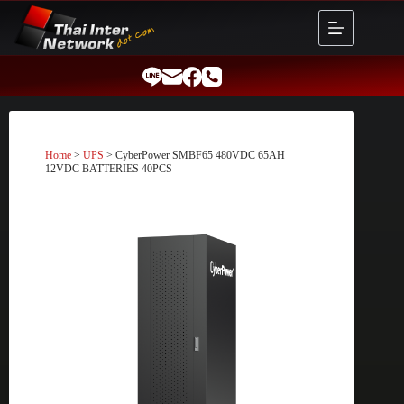
Skip
to
content
Home
>
UPS
> CyberPower SMBF65 480VDC 65AH
12VDC BATTERIES 40PCS