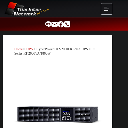
Skip
to
content
Home
>
UPS
> CyberPower OLS2000ERT2UA UPS OLS
Series RT 2000VA/1800W