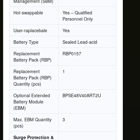
Management (SBM)
Hot-swappable
Yes – Qualified
Personnel Only
User-raplacebale
Yes
Battery Type
Sealed Lead-acid
Replacement
RBP0157
Battery Pack (RBP)
Replacement
1
Battery Pack (RBP)
Quantity (pcs)
Optional Extended
BPSE48V40ART2U
Battery Module
(EBM)
Max. EBM Quantity
3
(pcs)
Surge Protection &