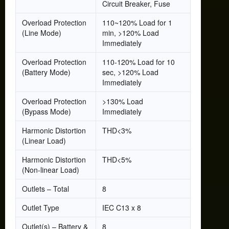
Circuit Breaker, Fuse
Overload Protection
110~120% Load for 1
(Line Mode)
min, >120% Load
Immediately
Overload Protection
110-120% Load for 10
(Battery Mode)
sec, >120% Load
Immediately
Overload Protection
>130% Load
(Bypass Mode)
Immediately
Harmonic Distortion
THD<3%
(Linear Load)
Harmonic Distortion
THD<5%
(Non-linear Load)
Outlets – Total
8
Outlet Type
IEC C13 x 8
Outlet(s) – Battery &
8