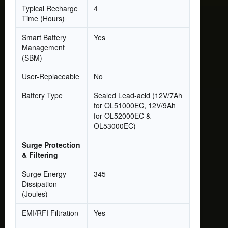
Typical Recharge
4
Time (Hours)
Smart Battery
Yes
Management
(SBM)
User-Replaceable
No
Battery Type
Sealed Lead-acid (12V/7Ah
for OL51000EC, 12V/9Ah
for OL52000EC &
OL53000EC)
Surge Protection
& Filtering
Surge Energy
345
Dissipation
(Joules)
EMI/RFI Filtration
Yes