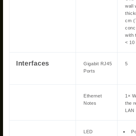
wall 
thic
cm (
conc
with
< 10
Interfaces
Gigabit RJ45
5
Ports
Ethernet
1× W
Notes
the r
LAN 
LED
P