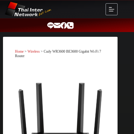
Skip
to
content
Home
>
Wireless
> Cudy WR3600 BE3600 Gigabit Wi-Fi 7
Router