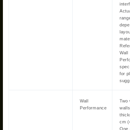
inter
Actu
rang
depe
layou
mater
Refer
Wall
Perf
speci
for 
sugg
Wall
Two 
Performance
walls
thic
cm (
One 