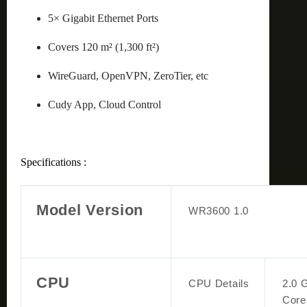
5× Gigabit Ethernet Ports
Covers 120 m² (1,300 ft²)
WireGuard, OpenVPN, ZeroTier, etc
Cudy App, Cloud Control
Specifications :
Model Version
WR3600 1.0
CPU
CPU Details
2.0 
Core