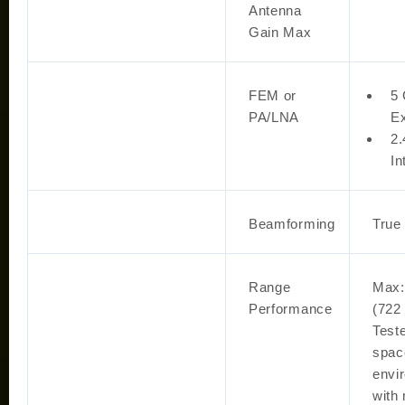
Antenna
Gain Max
FEM or
5
PA/LNA
Ex
2.
In
Beamforming
True
Range
Max:
Performance
(722 
Test
spac
envi
with