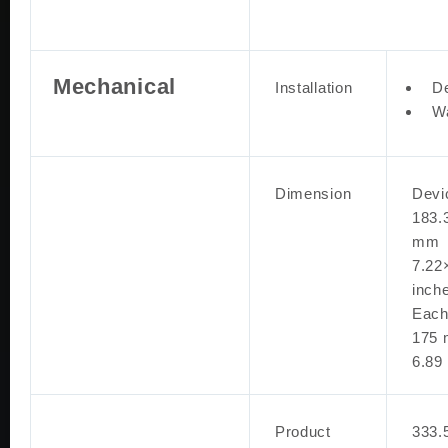
Mechanical
Installation
D
Wa
Dimension
Devi
183.
mm
7.22
inch
Each
175
6.89
Product
333.