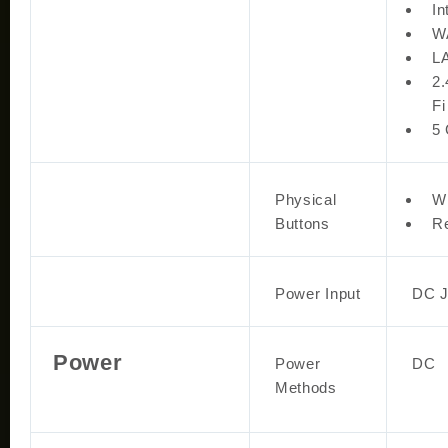
In
W
L
2
Fi
5
Physical
W
Buttons
Re
Power Input
DC J
Power
Power
DC
Methods