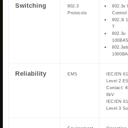
Switching
802.3
802.3x 
Protocols
Control
802.3i
T
802.3u
100BA
802.3a
1000BA
Reliability
EMS
IEC/EN 61
Level 2 E
Contact: 4
8kV
IEC/EN 61
Level 3 Su