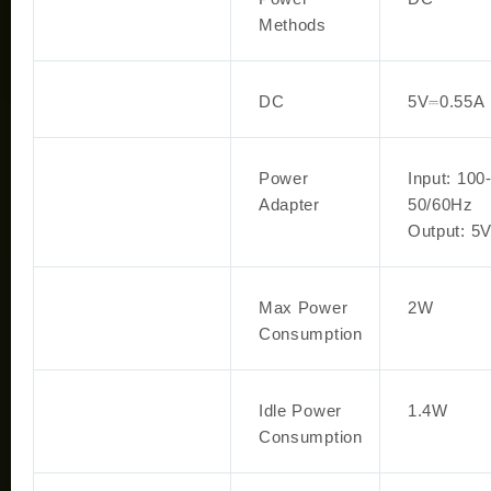
Methods
DC
5V⎓0.55A
Power
Input: 100
Adapter
50/60Hz
Output: 5
Max Power
2W
Consumption
Idle Power
1.4W
Consumption