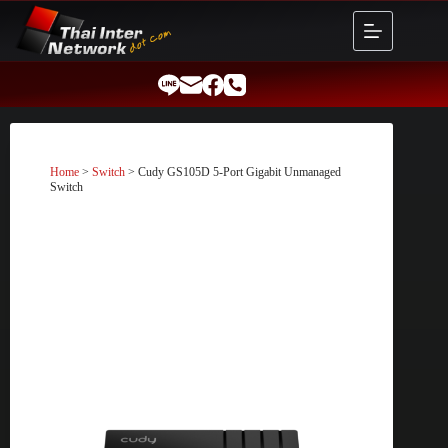
Skip
to
content
Home
>
Switch
> Cudy GS105D 5-Port Gigabit Unmanaged
Switch