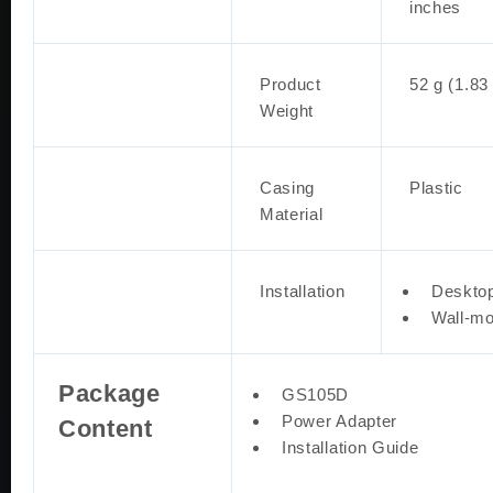
inches
Product
52 g (1.83
Weight
Casing
Plastic
Material
Installation
Deskto
Wall-mo
Package
GS105D
Power Adapter
Content
Installation Guide