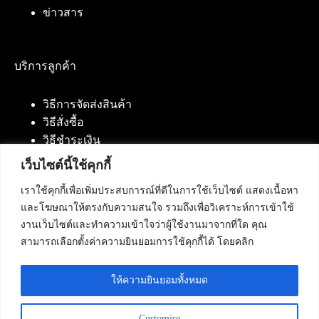
ข่าวสาร
บริการลูกค้า
วิธีการจัดส่งสินค้า
วิธีสั่งซื้อ
วิธีชำระเงิน
เว็บไซต์นี้ใช้คุกกี้
เราใช้คุกกี้เพื่อเพิ่มประสบการณ์ที่ดีในการใช้เว็บไซต์ แสดงเนื้อหา
ติดต่อเรา
และโฆษณาให้ตรงกับความสนใจ รวมถึงเพื่อวิเคราะห์การเข้าใช้
งานเว็บไซต์และทำความเข้าใจว่าผู้ใช้งานมาจากที่ใด คุณ
บริษัท เน็ทฟิวชั่น คอมมิวนิเคชั่น จำกัด 420/94 ถนน
สามารถเลือกตั้งค่าความยินยอมการใช้คุกกี้ได้ โดยคลิก
นัมเบอร์วัน-ราม 2 แขวงดอกไม้, เขตประเวศ
กรุงเทพมหานคร 10250
ให้ความยินยอมทั้งหมด
โทรศัพท์ :
084-553-4055
,
086-309-5259
,
02-125-2703
Customise