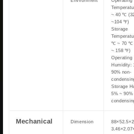
Environment
Operating
Temperatu
~ 40 ℃ (3
~104 ℉)
Storage
Temperatu
℃ ~ 70 ℃ 
~ 158 ℉)
Operating
Humidity:
90% non-
condensin
Storage Hu
5% ~ 90% 
condensin
Mechanical
Dimension
88×52.5×
3.46×2.07