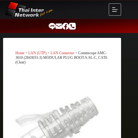
Skip
to
content
Home
>
LAN (UTP)
>
LAN Connector
> Commscope AMC-
3610 (2843033-3) MODULAR PLUG BOOT-S-SL-C, CAT6
(Clear)