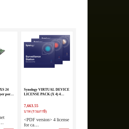
2XS 24
Synology VIRTUAL DEVICE
per port
LICENSE PACK (X 4) 4
t Ethernet
license for cameras and I/O
modules
7,663.55
บาท (รวมภาษี)
net
<PDF version> 4 license
4…
for ca…