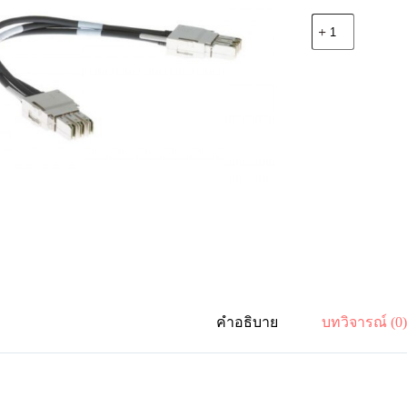
จำนวน
Cisco
STACK-
T1-
1M
Cisco
1M
Type
1
Stacking
Cable
ชิ้น
คำอธิบาย
บทวิจารณ์ (0