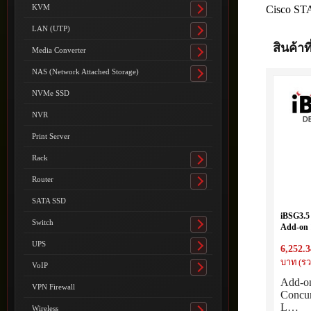
submenu
KVM
Cisco ST
Toggle
submenu
LAN (UTP)
Toggle
สินค้าที
submenu
Media Converter
Toggle
submenu
NAS (Network Attached Storage)
Toggle
submenu
NVMe SSD
NVR
Print Server
Rack
Toggle
submenu
Router
Toggle
submenu
SATA SSD
iBSG3.5
Switch
Add-on 
Toggle
Upgrade
submenu
UPS
6,252.3
Toggle
submenu
บาท (รว
VoIP
Toggle
Add-o
submenu
VPN Firewall
Concur
L…
Wireless