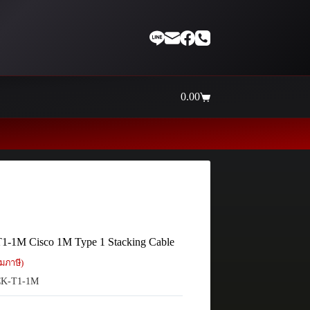
0.00
Shopping
cart
Thaiinternetwork ศูนย์
-1M Cisco 1M Type 1 Stacking Cable
มภาษี)
K-T1-1M