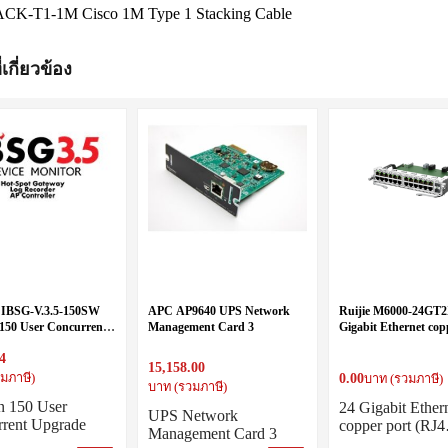
ACK-T1-1M Cisco 1M Type 1 Stacking Cable
่เกี่ยวข้อง
 IBSG-V.3.5-150SW
APC AP9640 UPS Network
Ruijie M6000-24GT
150 User Concurrent
Management Card 3
Gigabit Ethernet cop
 License
(RJ45) + 2 10-Gigabi
4
fiber port (SFP+,LC)
15,158.00
0.00
มภาษี)
บาท (รวมภาษี)
บาท (รวมภาษี)
n 150 User
24 Gigabit Ether
UPS Network
rent Upgrade
copper port (RJ
Management Card 3