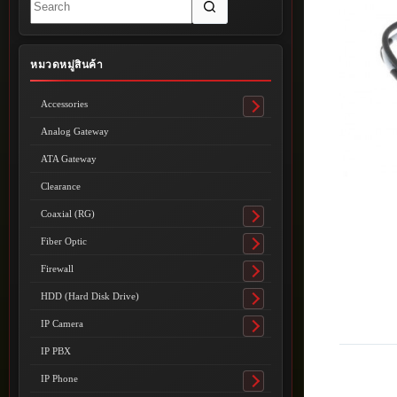
results
หมวดหมู่สินค้า
Accessories
Toggle
submenu
Analog Gateway
ATA Gateway
Clearance
Coaxial (RG)
Toggle
submenu
Fiber Optic
Toggle
submenu
Firewall
Toggle
submenu
HDD (Hard Disk Drive)
Toggle
submenu
IP Camera
Toggle
submenu
IP PBX
IP Phone
Toggle