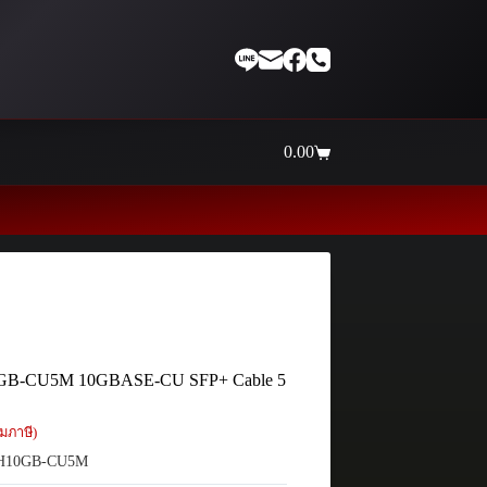
0.00
Shopping
cart
Thaiinternetwork ศูนย์รวม
0GB-CU5M 10GBASE-CU SFP+ Cable 5
มภาษี)
H10GB-CU5M