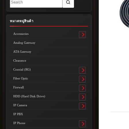
results
หมวดหมู่สินค้า
Accessories
Toggle
submenu
Analog Gateway
ATA Gateway
Clearance
Coaxial (RG)
Toggle
submenu
Fiber Optic
Toggle
submenu
Firewall
Toggle
submenu
HDD (Hard Disk Drive)
Toggle
submenu
IP Camera
Toggle
submenu
IP PBX
IP Phone
Toggle