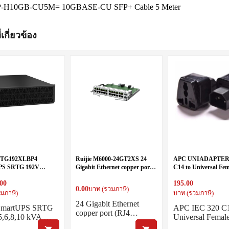
FP-H10GB-CU5M= 10GBASE-CU SFP+ Cable 5 Meter
่เกี่ยวข้อง
TG192XLBP4
Ruijie M6000-24GT2XS 24
APC UNIADAPTER 
PS SRTG 192V
Gigabit Ethernet copper port
C14 to Universal Fe
 kVA BattPack (Rack)
(RJ45) + 2 10-Gigabit Ethernet
Adapter
.00
195.00
fiber port (SFP+,LC)
0.00
บาท (รวมภาษี)
มภาษี)
บาท (รวมภาษี)
24 Gigabit Ethernet
martUPS SRTG
APC IEC 320 C1
copper port (RJ4…
5,6,8,10 kVA …
Universal Fema