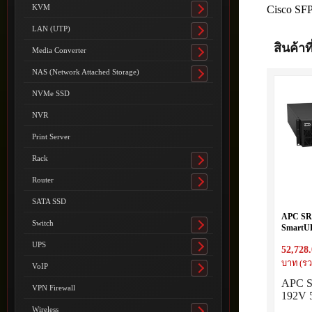
submenu
KVM
Cisco S
Toggle
submenu
LAN (UTP)
Toggle
สินค้าที
submenu
Media Converter
Toggle
submenu
NAS (Network Attached Storage)
Toggle
submenu
NVMe SSD
NVR
Print Server
Rack
Toggle
submenu
Router
Toggle
submenu
SATA SSD
APC SR
Switch
SmartU
Toggle
5,6,8,10
submenu
UPS
52,728
Toggle
submenu
บาท (รว
VoIP
Toggle
APC S
submenu
VPN Firewall
192V 
Wireless