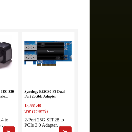
IEC 320
Synology E25G30-F2 Dual-
male
Port 25GbE Adapter
13,551.40
บาท (รวมภาษี)
4 to
2-Port 25G SFP28 to
le …
PCIe 3.0 Adapter…