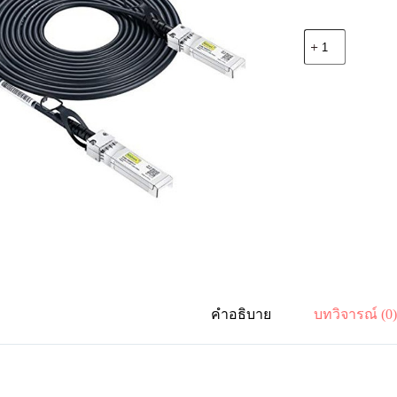
จำนวน
Cisco
SFP-
H10GB-
CU5M
10GBASE-
CU
SFP+
Cable
5
Meter
ชิ้น
คำอธิบาย
บทวิจารณ์ (0