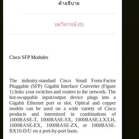
คำอธิบาย
transceiver
module,
SMF,
1310nm,
บทวิจารณ์ (0)
DOM
ชิ้น
Cisco SFP Modules
The industry-standard Cisco Small Form-Factor
Pluggable (SFP) Gigabit Interface Converter (Figure
1) links your switches and routers to the network. The
hot-swappable input/output device plugs into a
Gigabit Ethernet port or slot. Optical and copper
models can be used on a wide variety of Cisco
products and intermixed in combinations of
1000BASE-T, 1000BASE-SX, 1000BASE-LX/LH,
1000BASE-EX, 1000BASE-ZX, or 1000BASE-
BX10-D/U on a port-by-port basis.