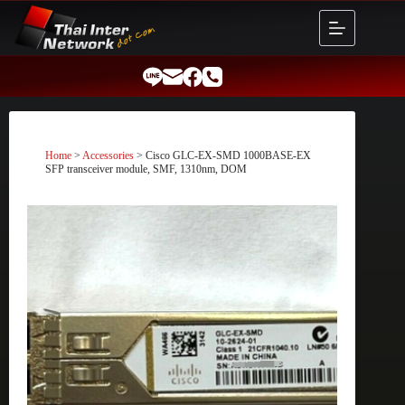
Skip
to
content
Home
>
Accessories
> Cisco GLC-EX-SMD 1000BASE-EX
SFP transceiver module, SMF, 1310nm, DOM