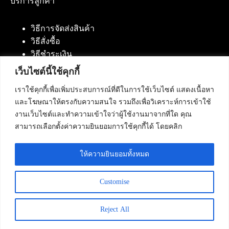
บริการลูกค้า
วิธีการจัดส่งสินค้า
วิธีสั่งซื้อ
วิธีชำระเงิน
เว็บไซต์นี้ใช้คุกกี้
เราใช้คุกกี้เพื่อเพิ่มประสบการณ์ที่ดีในการใช้เว็บไซต์ แสดงเนื้อหา
ติดต่อเรา
และโฆษณาให้ตรงกับความสนใจ รวมถึงเพื่อวิเคราะห์การเข้าใช้
งานเว็บไซต์และทำความเข้าใจว่าผู้ใช้งานมาจากที่ใด คุณ
บริษัท เน็ทฟิวชั่น คอมมิวนิเคชั่น จำกัด 420/94 ถนน
สามารถเลือกตั้งค่าความยินยอมการใช้คุกกี้ได้ โดยคลิก
นัมเบอร์วัน-ราม 2 แขวงดอกไม้, เขตประเวศ
กรุงเทพมหานคร 10250
ให้ความยินยอมทั้งหมด
โทรศัพท์ :
084-553-4055
,
086-309-5259
,
02-125-2703
Customise
Reject All
Copyright © 2026 - Netfusion Communication Co., Ltd. All
Rights Reserved.