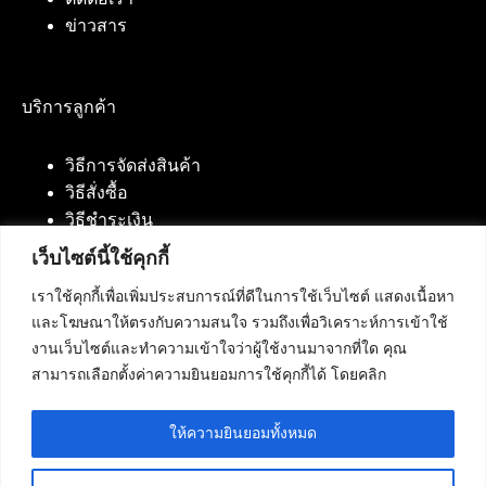
ข่าวสาร
บริการลูกค้า
วิธีการจัดส่งสินค้า
วิธีสั่งซื้อ
วิธีชำระเงิน
เว็บไซต์นี้ใช้คุกกี้
เราใช้คุกกี้เพื่อเพิ่มประสบการณ์ที่ดีในการใช้เว็บไซต์ แสดงเนื้อหา
ติดต่อเรา
และโฆษณาให้ตรงกับความสนใจ รวมถึงเพื่อวิเคราะห์การเข้าใช้
งานเว็บไซต์และทำความเข้าใจว่าผู้ใช้งานมาจากที่ใด คุณ
บริษัท เน็ทฟิวชั่น คอมมิวนิเคชั่น จำกัด 420/94 ถนน
สามารถเลือกตั้งค่าความยินยอมการใช้คุกกี้ได้ โดยคลิก
นัมเบอร์วัน-ราม 2 แขวงดอกไม้, เขตประเวศ
กรุงเทพมหานคร 10250
ให้ความยินยอมทั้งหมด
โทรศัพท์ :
084-553-4055
,
086-309-5259
,
02-125-2703