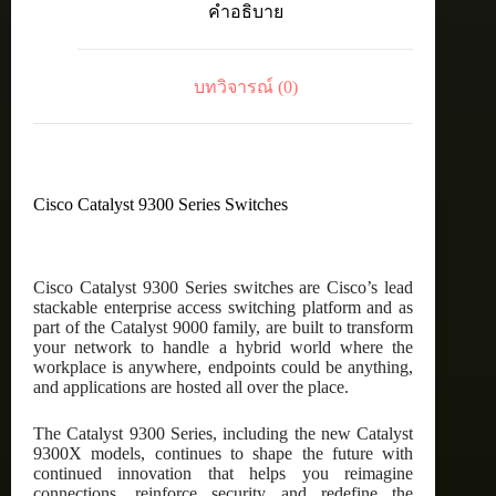
คำอธิบาย
48p
PoE,
Network
Essentials
บทวิจารณ์ (0)
,4x1G
Uplink
ชิ้น
Cisco Catalyst 9300 Series Switches
Cisco Catalyst 9300 Series switches are Cisco’s lead
stackable enterprise access switching platform and as
part of the Catalyst 9000 family, are built to transform
your network to handle a hybrid world where the
workplace is anywhere, endpoints could be anything,
and applications are hosted all over the place.
The Catalyst 9300 Series, including the new Catalyst
9300X models, continues to shape the future with
continued innovation that helps you reimagine
connections, reinforce security and redefine the