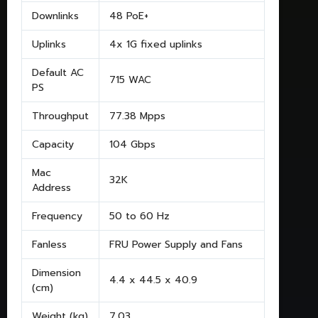
Downlinks
48 PoE+
Uplinks
4x 1G fixed uplinks
Default AC
715 WAC
PS
Throughput
77.38 Mpps
Capacity
104 Gbps
Mac
32K
Address
Frequency
50 to 60 Hz
Fanless
FRU Power Supply and Fans
Dimension
4.4 x 44.5 x 40.9
(cm)
Weight (kg)
7.03