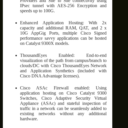
Providers and Site to Site connectivity using
IPsec tunnel with AES-256 Encryption and
speeds up to 100G.
Enhanced Application Hosting: With 2x
capacity and additional RAM, QAT, and 2 x
10G AppGig Ports, multiple Cisco Signed
performance savvy applications can be hosted
on Catalyst 9300X models.
ThousandEyes Enabled: End-to-end
visualization of the path from campus/branch to
clouds/DC with Cisco ThousandEyes Network
and Application Synthetics (included with
Cisco DNA Advantage licenses).
Cisco ASAc Firewall enabled: Using
application hosting on Cisco Catalyst 9300
Switches, Cisco Adaptive Security Virtual
Appliance (ASAc) and stateful inspection of
traffic in a network can be seamlessly added to
existing networks without any additional
hardware.