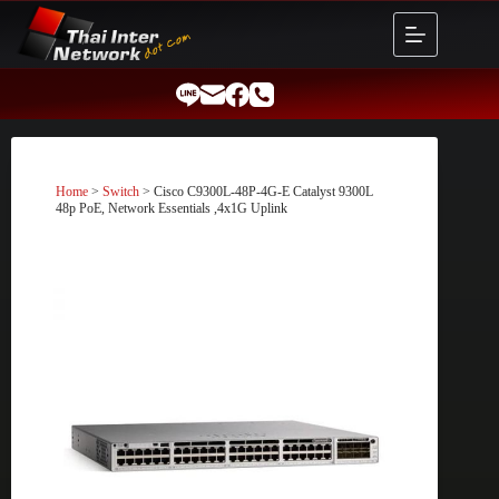
Skip
to
content
Home
>
Switch
> Cisco C9300L-48P-4G-E Catalyst 9300L
48p PoE, Network Essentials ,4x1G Uplink