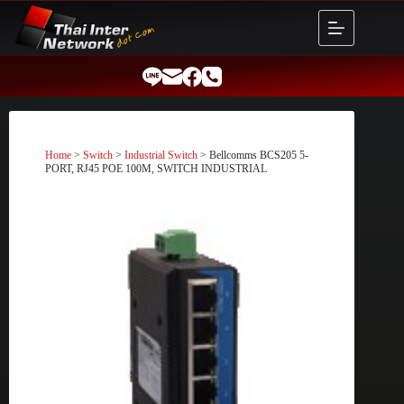
Skip
to
content
Home
>
Switch
>
Industrial Switch
> Bellcomms BCS205 5-
PORT, RJ45 POE 100M, SWITCH INDUSTRIAL