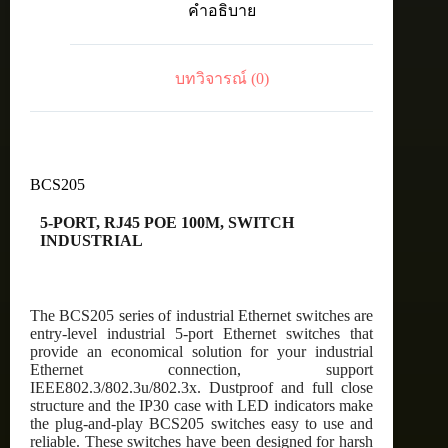
คำอธิบาย
SWITCH
INDUSTRIAL
ชิ้น
บทวิจารณ์ (0)
BCS205
5-PORT, RJ45 POE 100M, SWITCH
INDUSTRIAL
The BCS205 series of industrial Ethernet switches are
entry-level industrial 5-port Ethernet switches that
provide an economical solution for your industrial
Ethernet connection, support
IEEE802.3/802.3u/802.3x. Dustproof and full close
structure and the IP30 case with LED indicators make
the plug-and-play BCS205 switches easy to use and
reliable. These switches have been designed for harsh