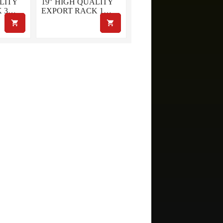
LITY
19″ HIGH QUALITY
K 3…
EXPORT RACK 1…