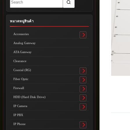
results
หมวดหมู่สินค้า
Accessories
Toggle
submenu
Analog Gateway
ATA Gateway
Clearance
Coaxial (RG)
Toggle
submenu
Fiber Optic
Toggle
submenu
Firewall
Toggle
submenu
HDD (Hard Disk Drive)
Toggle
submenu
IP Camera
Toggle
submenu
IP PBX
IP Phone
Toggle