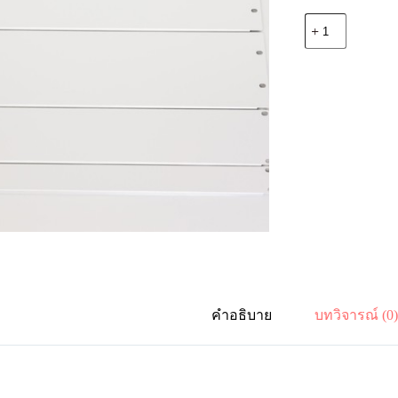
จำนวน
BA-
6601
BLANK
PANEL
SIZE
1U
ชิ้น
คำอธิบาย
บทวิจารณ์ (0