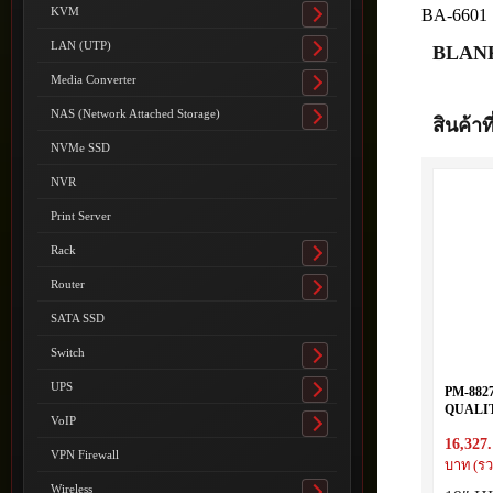
submenu
KVM
BA-6601
Toggle
submenu
LAN (UTP)
BLANK
Toggle
submenu
Media Converter
Toggle
submenu
NAS (Network Attached Storage)
สินค้าที
Toggle
submenu
NVMe SSD
NVR
Print Server
Rack
Toggle
submenu
Router
Toggle
submenu
SATA SSD
Switch
Toggle
submenu
UPS
PM-882
Toggle
QUALI
submenu
VoIP
27U (80
Toggle
16,327
submenu
VPN Firewall
บาท (รว
Wireless