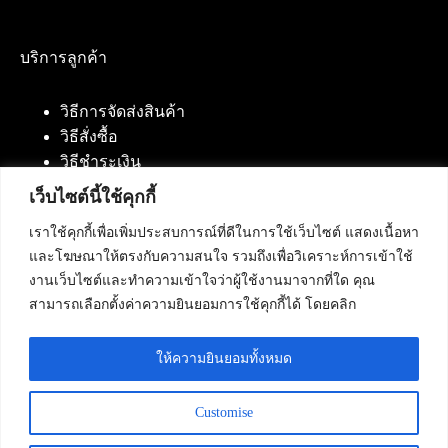
บริการลูกค้า
วิธีการจัดส่งสินค้า
วิธีสั่งซื้อ
วิธีชำระเงิน
เว็บไซต์นี้ใช้คุกกี้
เราใช้คุกกี้เพื่อเพิ่มประสบการณ์ที่ดีในการใช้เว็บไซต์ แสดงเนื้อหา
ติดต่อเรา
และโฆษณาให้ตรงกับความสนใจ รวมถึงเพื่อวิเคราะห์การเข้าใช้
งานเว็บไซต์และทำความเข้าใจว่าผู้ใช้งานมาจากที่ใด คุณ
บริษัท เน็ทฟิวชั่น คอมมิวนิเคชั่น จำกัด 420/94 ถนน
สามารถเลือกตั้งค่าความยินยอมการใช้คุกกี้ได้ โดยคลิก
นัมเบอร์วัน-ราม 2 แขวงดอกไม้, เขตประเวศ
กรุงเทพมหานคร 10250
ให้ความยินยอมทั้งหมด
โทรศัพท์ :
084-553-4055
,
086-309-5259
,
02-125-2703
Customise