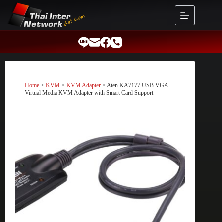
Skip
to
content
Home
>
KVM
>
KVM Adapter
> Aten KA7177 USB VGA
Virtual Media KVM Adapter with Smart Card Support