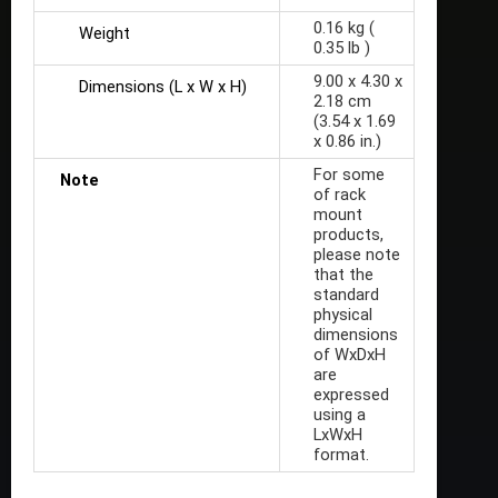
0.16 kg (
Weight
0.35 lb )
9.00 x 4.30 x
Dimensions (L x W x H)
2.18 cm
(3.54 x 1.69
x 0.86 in.)
For some
Note
of rack
mount
products,
please note
that the
standard
physical
dimensions
of WxDxH
are
expressed
using a
LxWxH
format.