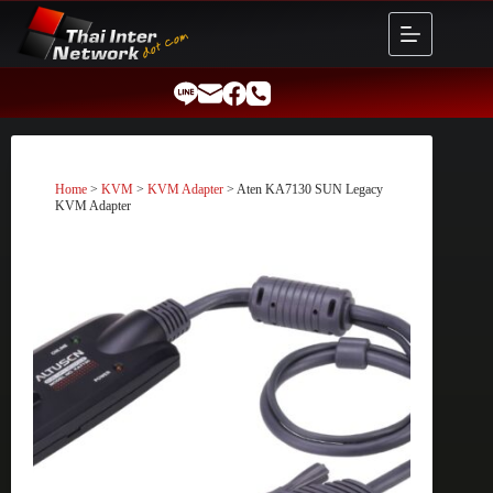
Skip
to
content
Home
>
KVM
>
KVM Adapter
> Aten KA7130 SUN Legacy
KVM Adapter