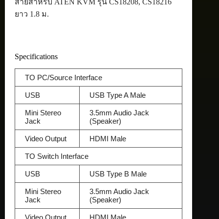
สายสำหรับ ATEN KVM รุ่น CS18208, CS18216
ยาว 1.8 ม.
Specifications
TO PC/Source Interface
USB
USB Type A Male
Mini Stereo
3.5mm Audio Jack
Jack
(Speaker)
Video Output
HDMI Male
TO Switch Interface
USB
USB Type B Male
Mini Stereo
3.5mm Audio Jack
Jack
(Speaker)
Video Output
HDMI Male