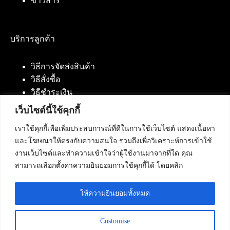
ข่าวสาร
บริการลูกค้า
วิธีการจัดส่งสินค้า
วิธีสั่งซื้อ
วิธีชำระเงิน
เว็บไซต์นี้ใช้คุกกี้
เราใช้คุกกี้เพื่อเพิ่มประสบการณ์ที่ดีในการใช้เว็บไซต์ แสดงเนื้อหา
ติดต่อเรา
และโฆษณาให้ตรงกับความสนใจ รวมถึงเพื่อวิเคราะห์การเข้าใช้
งานเว็บไซต์และทำความเข้าใจว่าผู้ใช้งานมาจากที่ใด คุณ
บริษัท เน็ทฟิวชั่น คอมมิวนิเคชั่น จำกัด 420/94 ถนน
สามารถเลือกตั้งค่าความยินยอมการใช้คุกกี้ได้ โดยคลิก
นัมเบอร์วัน-ราม 2 แขวงดอกไม้, เขตประเวศ
กรุงเทพมหานคร 10250
ให้ความยินยอมทั้งหมด
โทรศัพท์ :
084-553-4055
,
086-309-5259
,
02-125-2703
Customise