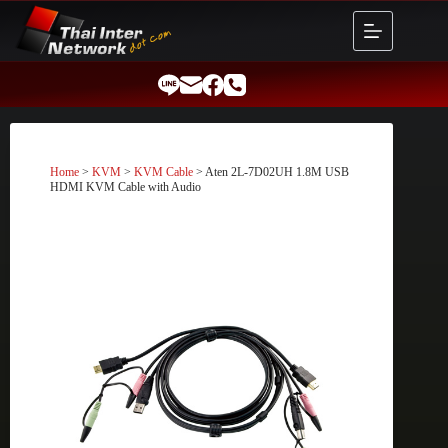
Skip
to
content
Home
>
KVM
>
KVM Cable
> Aten 2L-7D02UH 1.8M USB
HDMI KVM Cable with Audio