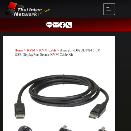
Skip
to
content
Home
>
KVM
>
KVM Cable
> Aten 2L-7D02UDPX4 1.8M
USB DisplayPort Secure KVM Cable Kit