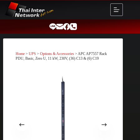
Skip
to
content
Home
>
UPS
>
Options & Accessories
> APC AP7557 Rack
PDU, Basic, Zero U, 11 kW, 230V, (36) C13 & (6) C19