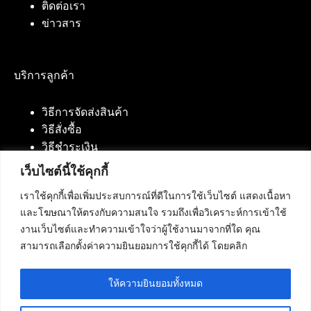
ติดต่อเรา
ข่าวสาร
บริการลูกค้า
วิธีการจัดส่งสินค้า
วิธีสั่งซื้อ
วิธีชำระเงิน
เว็บไซต์นี้ใช้คุกกี้
เราใช้คุกกี้เพื่อเพิ่มประสบการณ์ที่ดีในการใช้เว็บไซต์ แสดงเนื้อหา
ติดต่อเรา
และโฆษณาให้ตรงกับความสนใจ รวมถึงเพื่อวิเคราะห์การเข้าใช้
งานเว็บไซต์และทำความเข้าใจว่าผู้ใช้งานมาจากที่ใด คุณ
บริษัท เน็ทฟิวชั่น คอมมิวนิเคชั่น จำกัด 420/94 ถนน
สามารถเลือกตั้งค่าความยินยอมการใช้คุกกี้ได้ โดยคลิก
นัมเบอร์วัน-ราม 2 แขวงดอกไม้, เขตประเวศ
กรุงเทพมหานคร 10250
ให้ความยินยอมทั้งหมด
โทรศัพท์ :
084-553-4055
,
086-309-5259
,