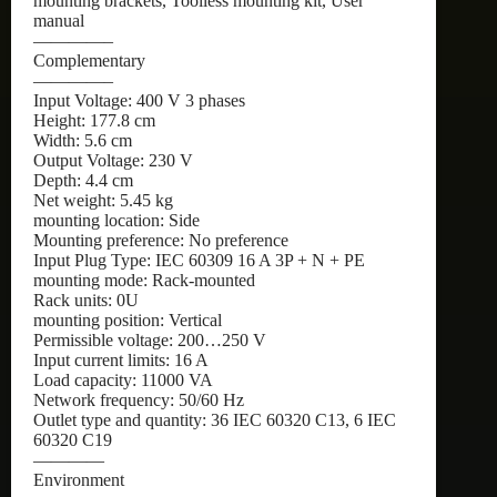
mounting brackets, Toolless mounting kit, User
manual
————–
Complementary
————–
Input Voltage: 400 V 3 phases
Height: 177.8 cm
Width: 5.6 cm
Output Voltage: 230 V
Depth: 4.4 cm
Net weight: 5.45 kg
mounting location: Side
Mounting preference: No preference
Input Plug Type: IEC 60309 16 A 3P + N + PE
mounting mode: Rack-mounted
Rack units: 0U
mounting position: Vertical
Permissible voltage: 200…250 V
Input current limits: 16 A
Load capacity: 11000 VA
Network frequency: 50/60 Hz
Outlet type and quantity: 36 IEC 60320 C13, 6 IEC
60320 C19
————
Environment