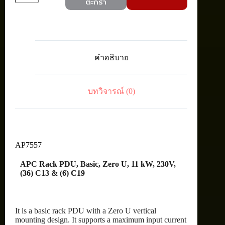
ตะกร้า
AP7557
Rack
PDU,
Basic,
Zero
U,
คำอธิบาย
11
kW,
230V,
(36)
บทวิจารณ์ (0)
C13
&
(6)
C19
ชิ้น
AP7557
APC Rack PDU, Basic, Zero U, 11 kW, 230V,
(36) C13 & (6) C19
It is a basic rack PDU with a Zero U vertical
mounting design. It supports a maximum input current