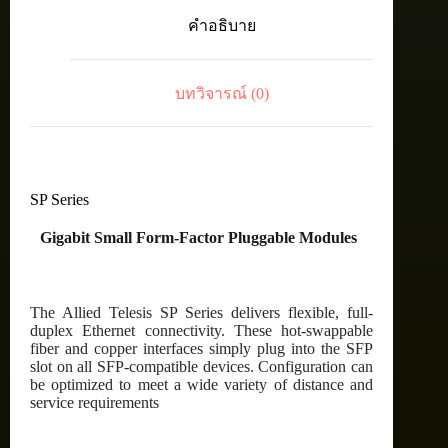
km,
คำอธิบาย
1G,
SMF,
BiDi,
LC,
บทวิจารณ์ (0)
TAA
(1310Tx/1490Rx)
ชิ้น
SP Series
Gigabit Small Form-Factor Pluggable Modules
The Allied Telesis SP Series delivers flexible, full-
duplex Ethernet connectivity. These hot-swappable
fiber and copper interfaces simply plug into the SFP
slot on all SFP-compatible devices. Configuration can
be optimized to meet a wide variety of distance and
service requirements