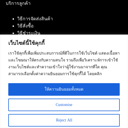
บริการลูกค้า
วิธีการจัดส่งสินค้า
วิธีสั่งซื้อ
วิธีชำระเงิน
เว็บไซต์นี้ใช้คุกกี้
เราใช้คุกกี้เพื่อเพิ่มประสบการณ์ที่ดีในการใช้เว็บไซต์ แสดงเนื้อหา
ติดต่อเรา
และโฆษณาให้ตรงกับความสนใจ รวมถึงเพื่อวิเคราะห์การเข้าใช้
งานเว็บไซต์และทำความเข้าใจว่าผู้ใช้งานมาจากที่ใด คุณ
บริษัท เน็ทฟิวชั่น คอมมิวนิเคชั่น จำกัด 420/94 ถนน
สามารถเลือกตั้งค่าความยินยอมการใช้คุกกี้ได้ โดยคลิก
นัมเบอร์วัน-ราม 2 แขวงดอกไม้, เขตประเวศ
กรุงเทพมหานคร 10250
ให้ความยินยอมทั้งหมด
โทรศัพท์ :
084-553-4055
,
086-309-5259
,
02-125-2703
Customise
Reject All
Copyright © 2026 - Netfusion Communication Co., Ltd. All