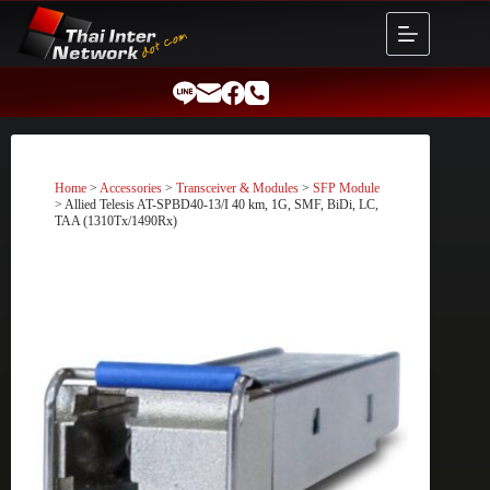
Skip
to
content
Home
>
Accessories
>
Transceiver & Modules
>
SFP Module
> Allied Telesis AT-SPBD40-13/I 40 km, 1G, SMF, BiDi, LC,
TAA (1310Tx/1490Rx)